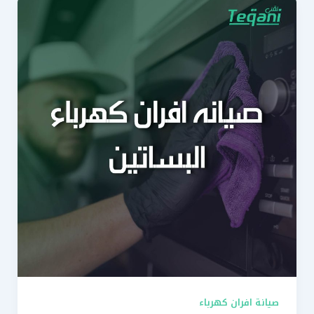
صيانة افران كهرباء