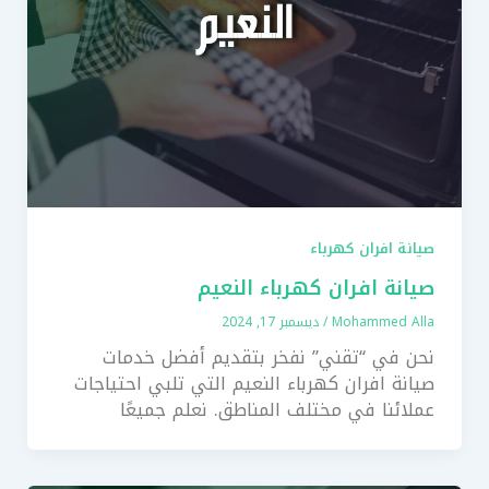
صيانة افران كهرباء
صيانة افران كهرباء النعيم
Mohammed Alla
/
ديسمبر 17, 2024
نحن في “تقني” نفخر بتقديم أفضل خدمات
صيانة افران كهرباء النعيم التي تلبي احتياجات
عملائنا في مختلف المناطق. نعلم جميعًا