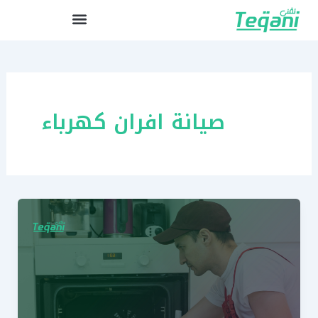
خطي
لى
لمحتوى
صيانة افران كهرباء