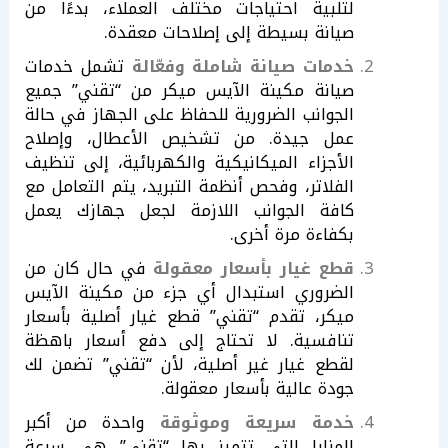
لتلبية احتياجات مختلف العملاء، بدءًا من
صيانة بسيطة إلى إصلاحات معقدة.
خدمات صيانة شاملة وفعّالة
تشمل خدمات
صيانة مكينة الآيس ميكر من “تقني” جميع
الجوانب الضرورية للحفاظ على الجهاز في حالة
عمل جيدة. من تشخيص الأعطال، وإصلاح
الأجزاء الميكانيكية والكهربائية، إلى تنظيف
الفلاتر، وفحص أنظمة التبريد، يتم التعامل مع
كافة الجوانب اللازمة لجعل جهازك يعمل
بكفاءة مرة أخرى.
قطع غيار بأسعار معقولة
في حال كان من
الضروري استبدال أي جزء من مكينة الآيس
ميكر، تقدم “تقني” قطع غيار أصلية بأسعار
تنافسية. لا تحتاج إلى دفع أسعار باهظة
لقطع غيار غير أصلية، لأن “تقني” تضمن لك
جودة عالية بأسعار معقولة.
خدمة سريعة وموثوقة
واحدة من أكبر
المزايا التي تتميز بها “تقني” هي سرعة