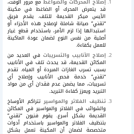
إصلاح المحركات والضواغط
مع مرور الوقت،
قد يتعرض المحرك أو الضاغط في مكينة
الآيس ميكر القديمة للتلف. يقدم فريق
“تقني” صيانة شاملة لإصلاح هذه الأجزاء أو
استبدالها إذا لزم الأمر، باستخدام قطع غيار
أصلية من نفس النوع لضمان عودة الماكينة
للعمل بكفاءة.
إصلاح الأنابيب والتسريبات
في العديد من
المكائن القديمة، قد يحدث تلف في الأنابيب
بسبب تسرب الغازات المبردة أو المياه. تقدم
“تقني” خدمة فحص الأنابيب وإصلاح أي
تسريبات، مما يضمن عدم فقدان أي من مواد
التبريد ويعزز كفاءة التبريد.
تنظيف الفلاتر والمواسير
تتراكم الأوساخ
والشوائب في الفلاتر والمواسير في المكائن
القديمة بشكل أسرع. يقوم فنيون “تقني”
بتنظيف الفلاتر والمواسير باستخدام أدوات
متخصصة لضمان أن المكينة تعمل بشكل