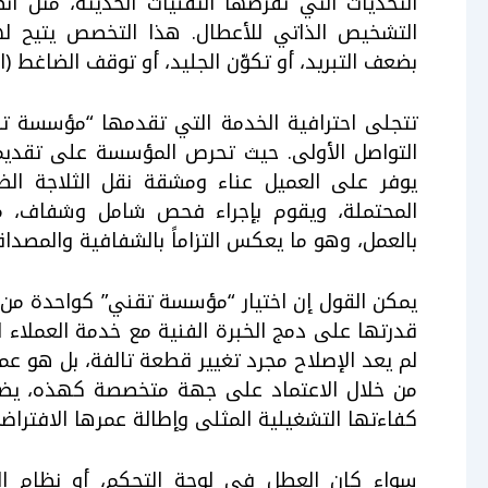
التحديات التي تفرضها التقنيات الحديثة، مثل أ
التشخيص الذاتي للأعطال. هذا التخصص يتيح ل
بضعف التبريد، أو تكوّن الجليد، أو توقف الضاغط (ا
تتجلى احترافية الخدمة التي تقدمها “مؤسسة تق
التواصل الأولى. حيث تحرص المؤسسة على تقديم
يوفر على العميل عناء ومشقة نقل الثلاجة الضخ
المحتملة، ويقوم بإجراء فحص شامل وشفاف، مو
بالعمل، وهو ما يعكس التزاماً بالشفافية والمصداق
يمكن القول إن اختيار “مؤسسة تقني” كواحدة من أ
قدرتها على دمج الخبرة الفنية مع خدمة العملاء ال
لم يعد الإصلاح مجرد تغيير قطعة تالفة، بل هو عمل
من خلال الاعتماد على جهة متخصصة كهذه، يضم
كفاءتها التشغيلية المثلى وإطالة عمرها الافتراض
سواء كان العطل في لوحة التحكم، أو نظام التب