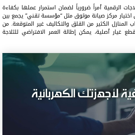
اجات الرقمية أمراً ضرورياً لضمان استمرار عملها بكفاءة
 اختيار مركز صيانة موثوق مثل “مؤسسة تقني” يجمع بين
ب المنازل الكثير من القلق والتكاليف غير المتوقعة. من
ع غيار أصلية، يمكن إطالة العمر الافتراضي للثلاجة