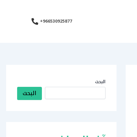
966530925877+
البحث
البحث