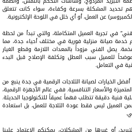
نظمة التبريد المزدوج، وشاشات التحكم باللمس، وأنظمة
هم تحديد المشكلة بسرعة وكفاءة، سواء كانت تتعلق
لكمبروسر) عن العمل، أو أي خلل في اللوحة الإلكترونية.
ني” في تجربة العميل المتكاملة، والتي تبدأ من لحظة
 خدمة صيانة منزلية فورية في مختلف أحياء جدة، مما
مة. يصل الفني مزوداً بالمعدات اللازمة وقطع الغيار
ضحاً للعميل سبب العطل وتكلفة الإصلاح قبل البدء
ية في التعامل.
فضل الخيارات لصيانة الثلاجات الرقمية في جدة ينبع من
متميزة والأسعار التنافسية. ففي عالم الأجهزة الرقمية،
ية فنية دقيقة تتطلب فهماً عميقاً للتكنولوجيا الحديثة.
ن العميل ليس فقط عودة الثلاجة للعمل، بل استعادة
ي.
ريد، أو غيرها من المشكلات، يمكنكم الاعتماد علينا