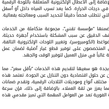
ضافة إلى الأعطال الإلكترونية المتعلقة باللوحة الرقمية
 في درجات الحرارة. كما يعد تسرب المياه داخل أو أسفل
تي تتطلب فحصاً دقيقاً لتحديد السبب ومعالجته بفعالية.
منها “مؤسسة تقني”، مجموعة متكاملة من الخدمات
شف الدقيق عن سبب المشكلة باستخدام أجهزة حديثة،
غط (الكومبروسر)، وتغيير اللوحات الإلكترونية التالفة،
ن المتخصصون على توفير قطع غيار أصلية لضمان عمل
ة غالباً في منزل العميل لتوفير الوقت والجهد.
جدة هو سعيها لتقديم هذه الخدمات “بأقل سعر”، مما
ثون عن حلول اقتصادية دون التنازل عن الجودة. تعتمد هذه
تلف أنواع وموديلات الثلاجات الرقمية، وتقدم ضمانات
ا يعزز من ثقة العملاء. بالإضافة إلى ذلك، فإن سرعة
نة الفورية تعد من العوامل المهمة التي تميز مقدمي هذه