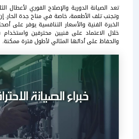
تعد الصيانة الدورية والإصلاح الفوري لأعطال الثل
وتجنب تلف الأطعمة، خاصة في مناخ جدة الحار. إن
الخبرة الفنية والأسعار التنافسية يوفر على أصحا
خلال الاعتماد على فنيين محترفين واستخدام قط
والحفاظ على أدائها المثالي لأطول فترة ممكنة.