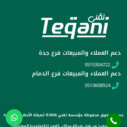
r
t
o
a
e
k
m
r
دعم العملاء والمبيعات فرع جدة
0510304722
دعم العملاء والمبيعات فرع الدمام
0510608924
جميع الحقوق محفوظة مؤسسة تقني 2026© لصيانة الأجهزة المنزلية
تم التنفيذ من قبل شركة سكاي كلاود لتكنولوجيا المعلومات